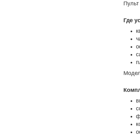
Пульт
Где у
к
ч
о
с
п
Модел
Компл
в
с
ф
к
о