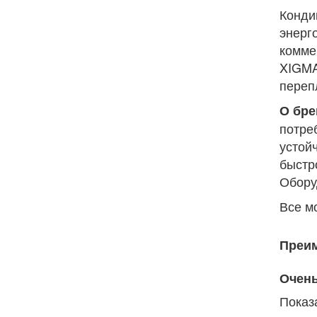
Конди
энерг
комме
XIGMA
переп
О бре
потре
устой
быстр
Обору
Все м
Преим
Очень
Показ