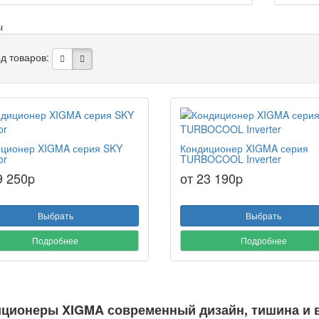
ы
д товаров:
ционер XIGMA серия SKY
Кондиционер XIGMA серия
or
TURBOCOOL Inverter
9 250
p
от 23 190
p
Выбрать
Выбрать
Подробнее
Подробнее
ционеры XIGMA современный дизайн, тишина и в