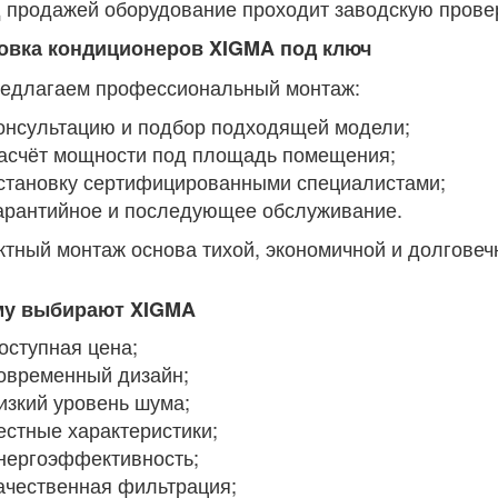
 продажей оборудование проходит заводскую провер
овка кондиционеров XIGMA под ключ
едлагаем профессиональный монтаж:
онсультацию и подбор подходящей модели;
асчёт мощности под площадь помещения;
становку сертифицированными специалистами;
арантийное и последующее обслуживание.
ктный монтаж основа тихой, экономичной и долгове
му выбирают XIGMA
оступная цена;
овременный дизайн;
изкий уровень шума;
естные характеристики;
нергоэффективность;
ачественная фильтрация;