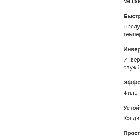
мешае
Быстр
Проду
темпе
Инве
Инвер
служб
Эффек
Фильт
Устой
Конди
Прост