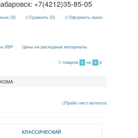
абаровск: +7(4212)35-85-05
ные (
0
)
Сравнить (
0
)
Оформить заказ
ты ХБР
Цены на расходные материалы
товаров
на
p
0
0
XIGMA
Прайс-лист каталога
КЛАССИЧЕСКИЙ