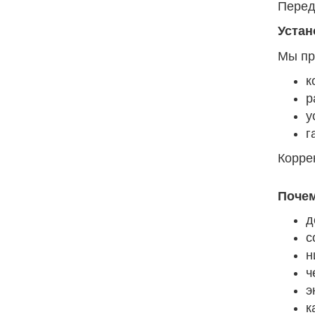
Перед
Устан
Мы пр
к
р
у
г
Корре
Поче
д
с
н
ч
э
к