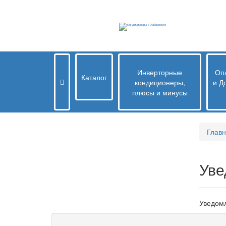
Инверторные
Опл
Каталог
кондиционеры,
и Д
плюсы и минусы
Глав
Уве
Уведомл