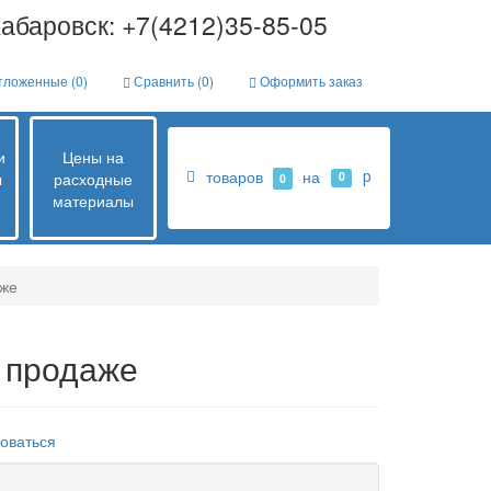
абаровск: +7(4212)35-85-05
ложенные (
0
)
Сравнить (
0
)
Оформить заказ
и
Цены на
товаров
на
p
ы
расходные
0
0
материалы
аже
в продаже
оваться