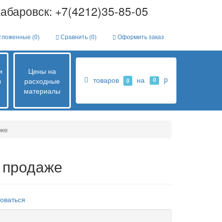
абаровск: +7(4212)35-85-05
ложенные (
0
)
Сравнить (
0
)
Оформить заказ
и
Цены на
товаров
на
p
ы
расходные
0
0
материалы
аже
в продаже
оваться