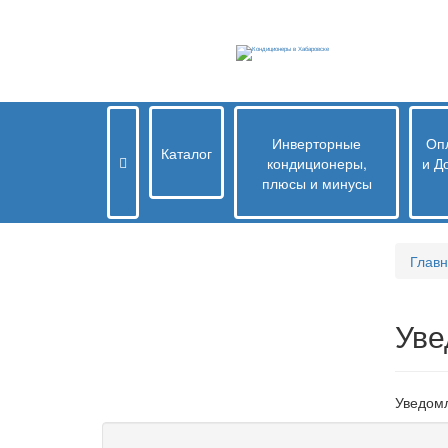
Инверторные
Опл
Каталог
кондиционеры,
и Д
плюсы и минусы
Глав
Уве
Уведомл